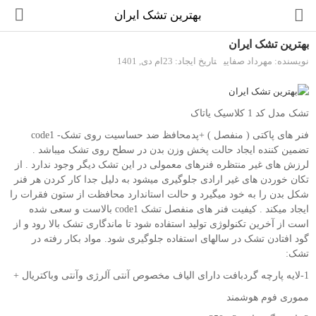
بهترین تشک ایران
بهترین تشک ایران
نویسنده: مهرداد صفایی
تاریخ ایجاد: 23ام دی, 1401
انواع باکس
تشک مدل کد 1 کلاسیک یاتاک
تشک
فنر های پاکتی ( منفصل ) +پدمحافظ ضد حساسیت روی تشک- code1
تضمین کننده ایجاد حالت پخش وزن بدن در سطح روی تشک میباشد .
بالش و محافظ تشک
لرزش های غیر منتظره فنرهای معمولی در این تشک دیگر وجود ندارد . از
تکان خوردن های غیر ارادی جلوگیری میشود به دلیل جدا کار کردن هر فنر
شکل بدن را به خود میگیرد و حالت استاندارد محافظت از ستون فقرات را
مقایسه
لیست دلخواه (0)
ایجاد میکند . کیفیت فنر های منفصل تشک code1 بالاست و سعی شده
است از آخرین تکنولوژی تولید استفاده شود تا ماندگاری تشک بالا رود و از
تومان
گود افتادن تشک در سالهای استفاده جلوگیری شود. مواد بکار رفته در
تشک:
واحد پول
1-لایه پارچه گردبافت دارای الیاف مخصوص آنتی آلرژی وآنتی وباکتریال +
مموری فوم هوشمند