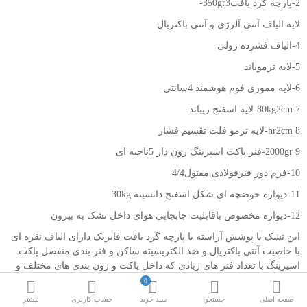
2-پارچه گرد بافت350gr3-
لایه الیاف آنتی آلرژی و آنتی باکتریال
4-الیاف فشرده رولی
5-لایه ترموباند
6-لایه مموری فوم هوشمند 4سانتی
80kg2cm 7-لایه اسفنج ریباند
hr2cm 8-لایه ترمو فلت تقسیم فشار
2000gr 9-فنر پاکت اسپرینگ زون دار 5ناحیه ای
10-فرم دور فنرفولادی مفتول4/4
11-دیواره حوضچه ای شکل اسفنج دانسیته 30kg
12-دیواره مخصوص باقابلیت جابجایی هوای داخل تشک به بیرون
این تشک با پوشش آراسته با پارچه گرد بافت فابریک دارای الیاف نقره ای
با خاصیت آنتی باکتریال و ضد الکتریسیته ساکن و فنر بندی منفصل پاکت
اسپرینگ با تعداد فنر های زیادی که داخل پاکت و زون بندی های مختلف و
یک لایه 4 سانتی فوم لاتکس (فوم هوشمند با فناوری نانو) تمامی قوس
0
های ستون فقرات را پر کرده و فشاری را که طی روز بدن شما تحمل کرده
صفحه اصلی
جستجو
سبد خرید
حساب کاربری
بیشتر