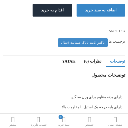
Share This
برچسب ها
باکس ثابت یاتاک ضمانت 3سال
توضیحات
نظرات (6)
YATAK
توضیحات محصول
دارای بدنه مقاوم برای وزن سنگین.
دارای پایه درجه یک استیل با مقاومت بالا
قابلیت سفارش با چرم یا مخمل در سایزهای مختلف . دررنگ بندی تاج بالاسری
0
صفحه اصلی
جستجو
سبد خرید
حساب کاربری
بیشتر
رویه از پارچه ژاکارد نقش دوزی شده