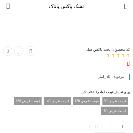
تشک باکس یاتاک
انواع باکس
کد محصول:
تخت باکس هتلی
تشک
بالش و محافظ تشک
موجودی
در انبار
مقایسه
لیست دلخواه (0)
برای نمایش قیمت ابعاد را انتخاب کنید
تومان
قیمت عرض 90
قیمت عرض 120
قیمت عرض 140
قیمت عرض 160
واحد پول
قیمت عرض 180